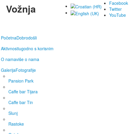
Facebook
Vožnja
Twitter
YouTube
Početna
Dobrodošli
Aktivnosti
ugodno s korisnim
O nama
više o nama
Galerija
Fotografije
Pansion Park
Caffe bar Tijara
Caffe bar Tin
Slunj
Rastoke